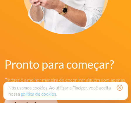
Pronto para começar?
Findzer é a melhor maneira de encontrar alguém com apenas
o seu número de telefone.
Nós usamos cookies. Ao utilizar a Findzer, você aceita
nossa
política de cookies
.
Localize Agora