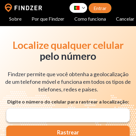
Entrar
Sobre
Por que Findzer
Como funciona
Cancelar 
Localize qualquer celular
pelo número
Findzer permite que você obtenha a geolocalização
de um telefone móvel e funciona em todos os tipos de
telefones, redes e países.
Digite o número do celular para rastrear a localização:
Rastrear